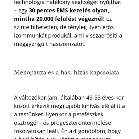
technológia hatékony segítséget nyújthat
– egy
30 perces EMS kezelés olyan,
mintha 20.000 felülést végeznél
! Ez
szinte hihetetlen, de tényleg ilyen erős
izommunkát produkál, ami visszaerősíti a
meggyengült hasizomzatot.
Menopauza és a hasi hízás kapcsolata
A változókor (ami általában 45-55 éves kor
között érkezik meg) újabb kihívás elé állítja
a testünket. Ilyenkor a petefészkek
ösztrogén- és progeszterontermelése
fokozatosan leáll. Én azt gondolom, hogy