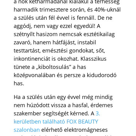
a nők kétharmadánál kialakul a terhesség
harmadik trimesztere során, és 40%-uknál
a szülés után fél évvel is fennáll. De ne
aggódj, nem vagy ezzel egyedül! A
szétnyílt hasizom nemcsak esztétikailag
zavaró, hanem hátfájást, instabil
testtartást, emésztési gondokat, sőt,
inkontinenciát is okozhat. Klasszikus
tünete a „kiboltosulás” a has
középvonalában és persze a kidudorodó
has.
Ha a szülés után egy évvel még mindig
nem húzódott vissza a hasfal, érdemes
szakember segítségét kérned. A
3.
kerületben található FOX BEAUTY
szalonban
elérhető elektromágneses