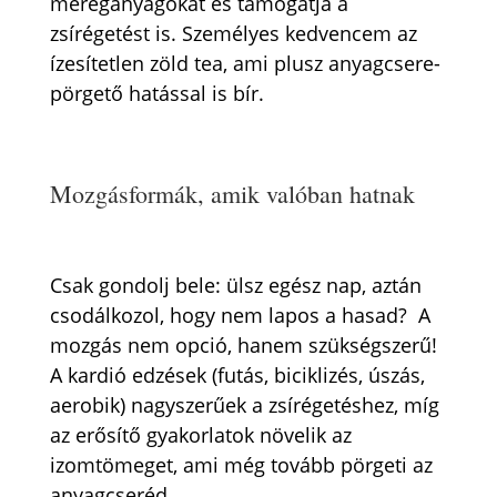
méreganyagokat és támogatja a
zsírégetést is. Személyes kedvencem az
ízesítetlen zöld tea, ami plusz anyagcsere-
pörgető hatással is bír.
Mozgásformák, amik valóban hatnak
Csak gondolj bele: ülsz egész nap, aztán
csodálkozol, hogy nem lapos a hasad? A
mozgás nem opció, hanem szükségszerű!
A kardió edzések (futás, biciklizés, úszás,
aerobik) nagyszerűek a zsírégetéshez, míg
az erősítő gyakorlatok növelik az
izomtömeget, ami még tovább pörgeti az
anyagcseréd.