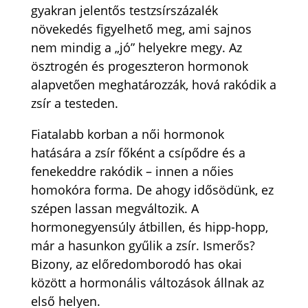
gyakran jelentős testzsírszázalék
növekedés figyelhető meg, ami sajnos
nem mindig a „jó” helyekre megy. Az
ösztrogén és progeszteron hormonok
alapvetően meghatározzák, hová rakódik a
zsír a testeden.
Fiatalabb korban a női hormonok
hatására a zsír főként a csípődre és a
fenekeddre rakódik – innen a nőies
homokóra forma. De ahogy idősödünk, ez
szépen lassan megváltozik. A
hormonegyensúly átbillen, és hipp-hopp,
már a hasunkon gyűlik a zsír. Ismerős?
Bizony, az előredomborodó has okai
között a hormonális változások állnak az
első helyen.