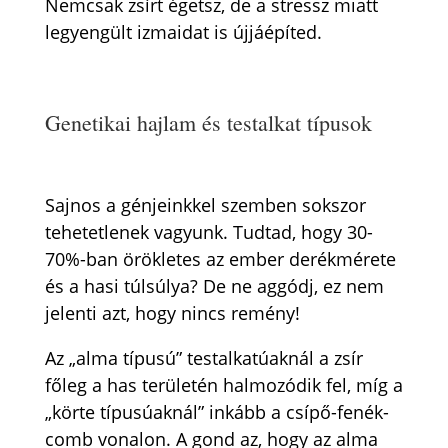
Nemcsak zsírt égetsz, de a stressz miatt
legyengült izmaidat is újjáépíted.
Genetikai hajlam és testalkat típusok
Sajnos a génjeinkkel szemben sokszor
tehetetlenek vagyunk. Tudtad, hogy 30-
70%-ban örökletes az ember derékmérete
és a hasi túlsúlya? De ne aggódj, ez nem
jelenti azt, hogy nincs remény!
Az „alma típusú” testalkatúaknál a zsír
főleg a has területén halmozódik fel, míg a
„körte típusúaknál” inkább a csípő-fenék-
comb vonalon. A gond az, hogy az alma