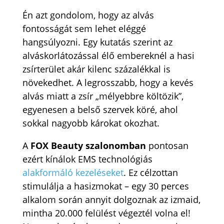
Én azt gondolom, hogy az alvás
fontosságát sem lehet eléggé
hangsúlyozni. Egy kutatás szerint az
alváskorlátozással élő embereknél a hasi
zsírterület akár kilenc százalékkal is
növekedhet. A legrosszabb, hogy a kevés
alvás miatt a zsír „mélyebbre költözik”,
egyenesen a belső szervek köré, ahol
sokkal nagyobb károkat okozhat.
A
FOX Beauty szalonomban
pontosan
ezért kínálok EMS technológiás
alakformáló kezeléseket
. Ez célzottan
stimulálja a hasizmokat – egy 30 perces
alkalom során annyit dolgoznak az izmaid,
mintha 20.000 felülést végeztél volna el!