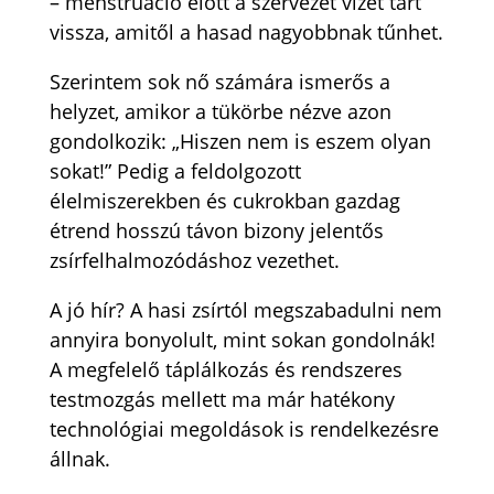
– menstruáció előtt a szervezet vizet tart
vissza, amitől a hasad nagyobbnak tűnhet.
Szerintem sok nő számára ismerős a
helyzet, amikor a tükörbe nézve azon
gondolkozik: „Hiszen nem is eszem olyan
sokat!” Pedig a feldolgozott
élelmiszerekben és cukrokban gazdag
étrend hosszú távon bizony jelentős
zsírfelhalmozódáshoz vezethet.
A jó hír? A hasi zsírtól megszabadulni nem
annyira bonyolult, mint sokan gondolnák!
A megfelelő táplálkozás és rendszeres
testmozgás mellett ma már hatékony
technológiai megoldások is rendelkezésre
állnak.