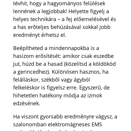
tévhit, hogy a hagyományos felülések
lennének a legjobbak! Helyette figyelj a
helyes technikára – a fej előemelésével és
a has erőteljes behúzásával sokkal jobb
eredményt érhetsz el.
Beépítheted a mindennapokba is a
hasizom erősítését: amikor csak eszedbe
jut, húzd be a hasad (közelítsd a köldököd
a gerincedhez). Különösen hasznos, ha
felálláskor, székből vagy ágyból
felkeléskor is figyelsz erre. Egyszerű, de
hihetetlen hatékony módja az izmok
edzésének.
Ha viszont gyorsabb eredményre vágysz, a
szalonomban elektromágneses EMS