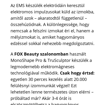
Az EMS készülék elektródáin keresztül
elektromos impulzusokat küld az izmokba,
amitől azok – akaratodtól függetlenül –
összehúzódnak. A különlegessége, hogy
nemcsak a felszíni izmokat éri el, hanem a
mélyizmokat is, amiket hagyományos
edzéssel sokkal nehezebb megdolgoztatni.
A
FOX Beauty szalonomban
használt
MonoShape Pro & TruSculptor készülék a
legmodernebb elektromágneses
technológiával működik.
Csak hogy értsd:
egyetlen 30 perces kezelés alatt 20.000
felülésnyi izommunkát végzel! Ezt
lehetetlen lenne természetes úton elérni –
próbáltad már? Akár 3-4 órát is
elszöszmötölhetsz a hagyományos