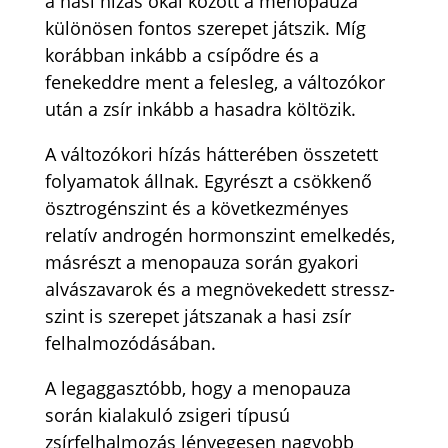
a hasi hízás okai között a menopauza
különösen fontos szerepet játszik. Míg
korábban inkább a csípődre és a
fenekeddre ment a felesleg, a változókor
után a zsír inkább a hasadra költözik.
A változókori hízás hátterében összetett
folyamatok állnak. Egyrészt a csökkenő
ösztrogénszint és a következményes
relatív androgén hormonszint emelkedés,
másrészt a menopauza során gyakori
alvászavarok és a megnövekedett stressz-
szint is szerepet játszanak a hasi zsír
felhalmozódásában.
A legaggasztóbb, hogy a menopauza
során kialakuló zsigeri típusú
zsírfelhalmozás lényegesen nagyobb