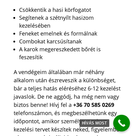
Csökkentik a hasi körfogatot
Segítenek a szétnyílt hasizom
kezelésében
Feneket emelnek és formálnak
Combokat karcsúsítanak
A karok megereszkedett bőrét is
feszesítik
A vendégeim általában már néhány
alkalom után észreveszik a különbséget,
bár a teljes hatás eléréséhez 6-12 kezelést
javaslok. De ne aggódj, ha még nem vagy
biztos benne! Hívj fel a
+36 70 585 0269
telefonszámon, és megbeszélhetünk egy
időpontot, amikor személyre szabott
HÍVÁS MOST
kezelési tervet készítek neked, figyelembe