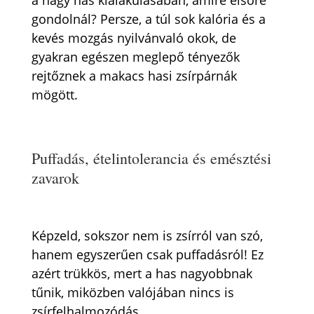
a nagy has kialakulásában, amire elsőre
gondolnál? Persze, a túl sok kalória és a
kevés mozgás nyilvánvaló okok, de
gyakran egészen meglepő tényezők
rejtőznek a makacs hasi zsírpárnák
mögött.
Puffadás, ételintolerancia és emésztési
zavarok
Képzeld, sokszor nem is zsírról van szó,
hanem egyszerűen csak puffadásról! Ez
azért trükkös, mert a has nagyobbnak
tűnik, miközben valójában nincs is
zsírfelhalmozódás.