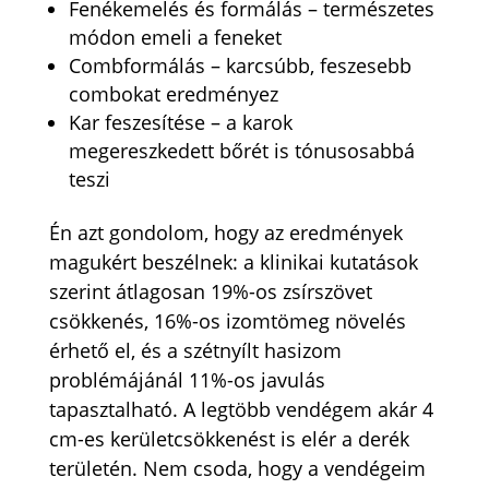
Fenékemelés és formálás – természetes
módon emeli a feneket
Combformálás – karcsúbb, feszesebb
combokat eredményez
Kar feszesítése – a karok
megereszkedett bőrét is tónusosabbá
teszi
Én azt gondolom, hogy az eredmények
magukért beszélnek: a klinikai kutatások
szerint átlagosan 19%-os zsírszövet
csökkenés, 16%-os izomtömeg növelés
érhető el, és a szétnyílt hasizom
problémájánál 11%-os javulás
tapasztalható. A legtöbb vendégem akár 4
cm-es kerületcsökkenést is elér a derék
területén. Nem csoda, hogy a vendégeim