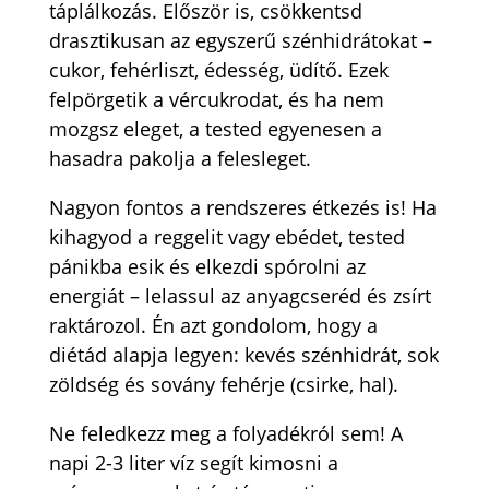
táplálkozás. Először is, csökkentsd
drasztikusan az egyszerű szénhidrátokat –
cukor, fehérliszt, édesség, üdítő. Ezek
felpörgetik a vércukrodat, és ha nem
mozgsz eleget, a tested egyenesen a
hasadra pakolja a felesleget.
Nagyon fontos a rendszeres étkezés is! Ha
kihagyod a reggelit vagy ebédet, tested
pánikba esik és elkezdi spórolni az
energiát – lelassul az anyagcseréd és zsírt
raktározol. Én azt gondolom, hogy a
diétád alapja legyen: kevés szénhidrát, sok
zöldség és sovány fehérje (csirke, hal).
Ne feledkezz meg a folyadékról sem! A
napi 2-3 liter víz segít kimosni a