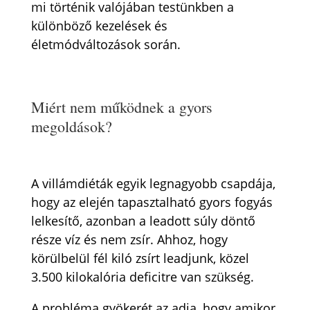
mi történik valójában testünkben a
különböző kezelések és
életmódváltozások során.
Miért nem működnek a gyors
megoldások?
A villámdiéták egyik legnagyobb csapdája,
hogy az elején tapasztalható gyors fogyás
lelkesítő, azonban a leadott súly döntő
része víz és nem zsír. Ahhoz, hogy
körülbelül fél kiló zsírt leadjunk, közel
3.500 kilokalória deficitre van szükség.
A probléma gyökerét az adja, hogy amikor