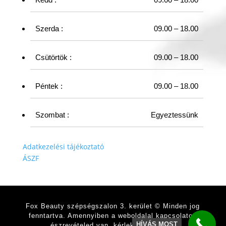
Szerda :
09.00 – 18.00
Csütörtök :
09.00 – 18.00
Péntek :
09.00 – 18.00
Szombat :
Egyeztessünk
Adatkezelési tájékoztató
ÁSZF
Fox Beauty szépségszalon 3. kerület © Minden jog
fenntartva. Amennyiben a
weboldalal kapcsolatos
HÍVÁS MOST
észrevételed van, kérlek kattints ide