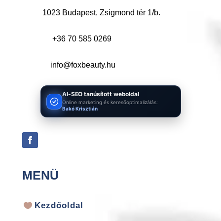
1023 Budapest, Zsigmond tér 1/b.
+36 70 585 0269
info@foxbeauty.hu
AI-SEO tanúsított weboldal
Online marketing és keresőoptimalizálás:
Bakó Krisztián
MENÜ
Kezdőoldal