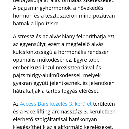
befolyásolja az alakformálás sikerességét.
A pajzsmirigyhormonok, a növekedési
hormon és a tesztoszteron mind pozitívan
hatnak a lipolízisre.
A stressz és az alváshiány felboríthatja ezt
az egyensúlyt, ezért a megfelelő alvás
kulcsfontosságú a hormonális rendszer
optimális működéséhez. Egyre több
ember küzd inzulinrezisztenciával és
pajzsmirigy-alulműködéssel, melyek
gyakran együtt jelentkeznek, és jelentősen
hátráltatják a tartós fogyás elérését.
Az
Access Bars kezelés 3. kerület
területén
és a Face lifting arcmasszázs 3. kerületben
elérhető szolgáltatásai hatékonyan
kiegészíthetik az alakformáló kezeléseket,