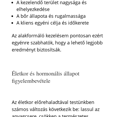
A kezelendő terület nagysága és
elhelyezkedése
A bőr állapota és rugalmassága
A kliens egyéni célja és időkerete
Az alakformáló kezelésem pontosan ezért
egyénre szabhatók, hogy a lehető legjobb
eredményt biztosítsák.
Életkor és hormonális állapot
figyelembevétele
Az életkor előrehaladtával testünkben
számos változás következik be: lassul az
anyagcsere, csökken a természetes