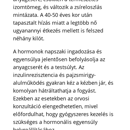
izomtömeg, és változik a zsíreloszlás
mintázata. A 40-50 éves kor után
tapasztalt hízás miatt a legtöbb nő
ugyanannyi étkezés mellett is felszed
néhány kilót.
A hormonok napszaki ingadozása és
egyensúlya jelentősen befolyásolja az
anyagcserét és a testsúlyt. Az
inzulinrezisztencia és pajzsmirigy-
alulműködés gyakran kéz a kézben jár, és
komolyan hátráltathatja a fogyást.
Ezekben az esetekben az orvosi
konzultáció elengedhetetlen, mivel
előfordulhat, hogy gyógyszeres kezelés is
szükséges a hormonális egyensúly
helyreállításához.