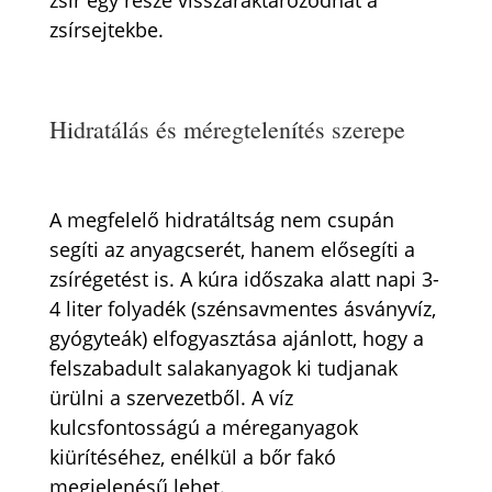
zsír egy része visszaraktározódhat a
zsírsejtekbe.
Hidratálás és méregtelenítés szerepe
A megfelelő hidratáltság nem csupán
segíti az anyagcserét, hanem elősegíti a
zsírégetést is. A kúra időszaka alatt napi 3-
4 liter folyadék (szénsavmentes ásványvíz,
gyógyteák) elfogyasztása ajánlott, hogy a
felszabadult salakanyagok ki tudjanak
ürülni a szervezetből. A víz
kulcsfontosságú a méreganyagok
kiürítéséhez, enélkül a bőr fakó
megjelenésű lehet.